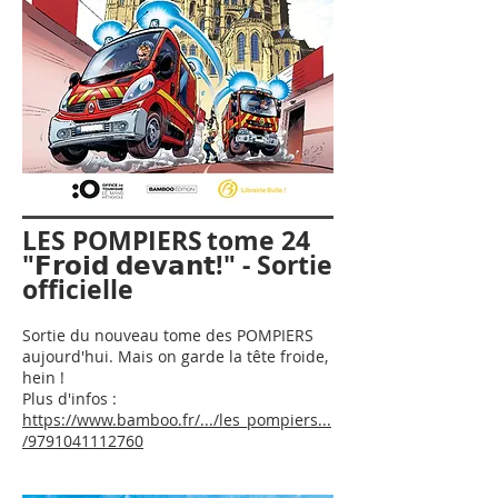
LES POMPIERS
tome 24
"𝗙𝗿𝗼𝗶𝗱 𝗱𝗲𝘃𝗮𝗻𝘁!" - Sortie
officielle
Sortie du nouveau tome des POMPIERS
aujourd'hui. Mais on garde la tête froide,
hein !
Plus d'infos :
https://www.bamboo.fr/.../les_pompiers...
/9791041112760