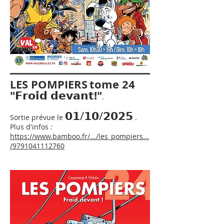
LES POMPIERS
tome 24
"𝗙𝗿𝗼𝗶𝗱 𝗱𝗲𝘃𝗮𝗻𝘁!"
.
𝟬𝟭/𝟭𝟬/𝟮𝟬𝟮𝟱
Sortie prévue le
.
Plus d'infos :
https://www.bamboo.fr/.../les_pompiers...
/9791041112760