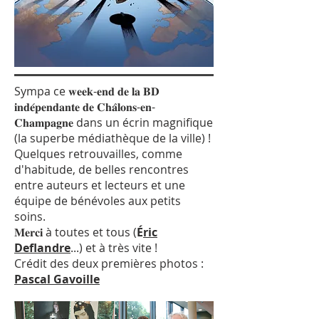
Sympa ce 𝐰𝐞𝐞𝐤-𝐞𝐧𝐝 𝐝𝐞 𝐥𝐚 𝐁𝐃
𝐢𝐧𝐝𝐞́𝐩𝐞𝐧𝐝𝐚𝐧𝐭𝐞 𝐝𝐞 𝐂𝐡𝐚̂𝐥𝐨𝐧𝐬-𝐞𝐧-
𝐂𝐡𝐚𝐦𝐩𝐚𝐠𝐧𝐞 dans un écrin magnifique
(la superbe médiathèque de la ville) !
Quelques retrouvailles, comme
d'habitude, de belles rencontres
entre auteurs et lecteurs et une
équipe de bénévoles aux petits
soins.
𝐌𝐞𝐫𝐜𝐢 à toutes et tous (
É
ric
Deflandre
...) et à très vite !
Crédit des deux premières photos :
Pascal Gavoille