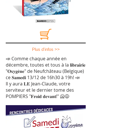
Plus d'infos >>
📣 Comme chaque année en
décembre, toutes et tous à la 𝐥𝐢𝐛𝐫𝐚𝐢𝐫𝐢𝐞
"𝐎𝐱𝐲𝐠𝐞̀𝐧𝐞" de Neufchâteau (Belgique)
ce 𝐒𝐚𝐦𝐞𝐝𝐢 13/12 de 16h30 à 19h! 📣
Il y aura 𝐋𝐄 Jean-Claude, votre
serviteur et le dernier tome des
POMPIERS "𝐅𝐫𝐨𝐢𝐝 𝐝𝐞𝐯𝐚𝐧𝐭!" 🥶😅