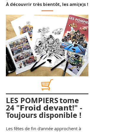
À découvrir très bientôt, les ami(e)s !​
LES POMPIERS
tome
24 "𝗙𝗿𝗼𝗶𝗱 𝗱𝗲𝘃𝗮𝗻𝘁!" -
Toujours disponible !
Les fêtes de fin d'année approchent à